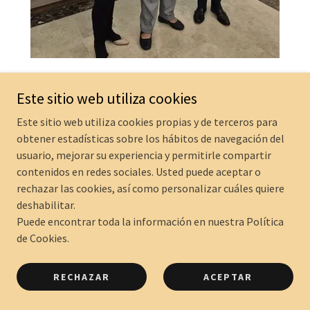
Premio Iberoamericano FCIII de la
Este sitio web utiliza cookies
Ingeniería
Este sitio web utiliza cookies propias y de terceros para
29-10-2025
obtener estadísticas sobre los hábitos de navegación del
usuario, mejorar su experiencia y permitirle compartir
Doña María Cruz Díaz Álvarez, Presidenta del
contenidos en redes sociales. Usted puede aceptar o
Instituto de la Ingeniería de España. Entregan D.
rechazar las cookies, así como personalizar cuáles quiere
Carlos Escudero de Burón, Presidente de la FCIII y
deshabilitar.
Doña Regina Revilla Pedreira, Presidenta de la
Puede encontrar toda la información en nuestra Política
Fundación Carmen y Severo Ochoa.
de Cookies.
Residencia Militar Alcázar (Madrid)
RECHAZAR
ACEPTAR