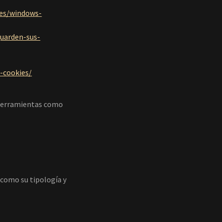
-es/windows-
guarden-sus-
-cookies/
 herramientas como
í como su tipología y