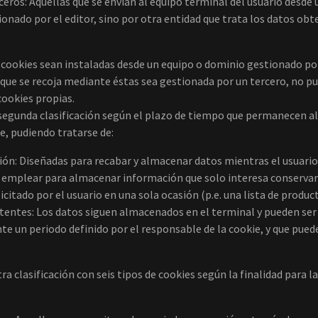
ceros: Aquéllas que se envían al equipo terminal del usuario desde
ionado por el editor, sino por otra entidad que trata los datos obt
s cookies sean instaladas desde un equipo o dominio gestionado por
que se recoja mediante éstas sea gestionada por un tercero, no p
ookies propias.
segunda clasificación según el plazo de tiempo que permanecen a
e, pudiendo tratarse de:
ión: Diseñadas para recabar y almacenar datos mientras el usuario
 emplear para almacenar información que solo interesa conservar
licitado por el usuario en una sola ocasión (p.e. una lista de produc
tentes: Los datos siguen almacenados en el terminal y pueden ser
te un periodo definido por el responsable de la cookie, y que pued
ra clasificación con seis tipos de cookies según la finalidad para la