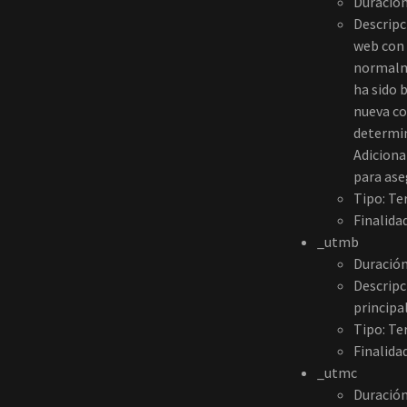
Duración
Descripc
web con 
normalme
ha sido 
nueva co
determin
Adiciona
para ase
Tipo: Te
Finalidad
_utmb
Duración
Descripc
principa
Tipo: Te
Finalidad
_utmc
Duración