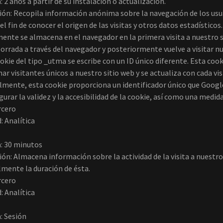
: 2 años a partir de su instalación o actualización.
ión: Recopila información anónima sobre la navegación de los usua
el fin de conocer el origen de las visitas y otros datos estadísticos
nte se almacena en el navegador en la primera visita a nuestro si
borrada a través del navegador y posteriormente vuelve a visitar n
okie del tipo _utma se escribe con un ID único diferente. Esta cooki
ar visitantes únicos a nuestro sitio web y se actualiza con cada vis
lmente, esta cookie proporciona un identificador único que Google
gurar la validez y la accesibilidad de la cookie, así como una medid
rcero
: Analítica
: 30 minutos
ión: Almacena información sobre la actividad de la visita a nuestro
lmente la duración de ésta.
rcero
: Analítica
: Sesión