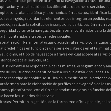
as: Aquellas que permiten al usuario la navegación a través de una
licación y la utilización de las diferentes opciones o servicios que
plo, controlar el tráfico y la comunicación de datos, identificar la
so restringido, recordar los elementos que integran un pedido, rea
dido, realizar la solicitud de inscripción o participación en un eve
eguridad durante la navegación, almacenar contenidos para la dif
rtir contenidos a través de redes sociales.
sonalización: Permiten al usuario acceder al servicio con algunas c
al predefinidas en función de una serie de criterios en el terminal
el idioma, el tipo de navegador a través del cual accede al servicio
 donde accede al servicio, etc.
lisis: Permiten al responsable de las mismas, el seguimiento y aná
 de los usuarios de los sitios web a los que están vinculadas. La
nte este tipo de cookies se utiliza en la medición de la actividad de
lataforma y para la elaboración de perfiles de navegación de los us
iones y plataformas, con el fin de introducir mejoras en función del
e hacen los usuarios del servicio.
itarias: Permiten la gestión, de la forma más eficaz posible, de lo