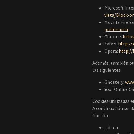
Microsoft Inte
vista/Block-o
Mozilla Firefo
preferencia
Chrome:
http
Safari:
http://
Opera:
http:/
Además, también pue
las siguientes:
Ghostery:
www
Your Online Ch
Cookies utilizadas 
A continuación se id
función:
_utma