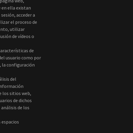
 página web,
 en ella existan
 sesión, acceder a
lizar el proceso de
nto, utilizar
usión de vídeos o
aracterísticas de
 del usuario como por
, la configuración
lisis del
 información
 los sitios web,
uarios de dichos
 análisis de los
s espacios