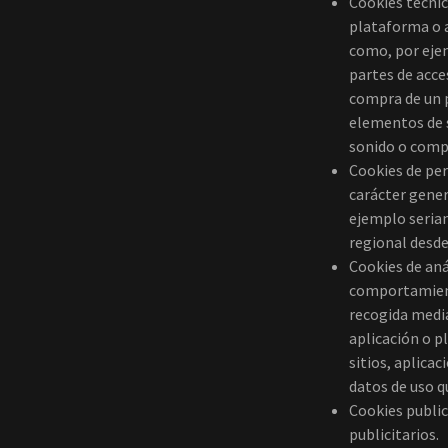
Cookies técnic
plataforma o ap
como, por ejem
partes de acce
compra de un pe
elementos de s
sonido o compa
Cookies de per
carácter gener
ejemplo serian 
regional desde
Cookies de aná
comportamiento
recogida media
aplicación o p
sitios, aplicac
datos de uso qu
Cookies public
publicitarios.