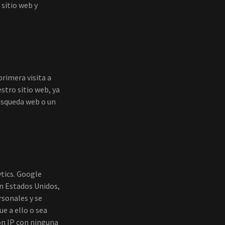
 sitio web y
rimera visita a
stro sitio web, ya
búsqueda web o un
ytics. Google
en Estados Unidos,
rsonales y se
e a ello o sea
on IP con ninguna