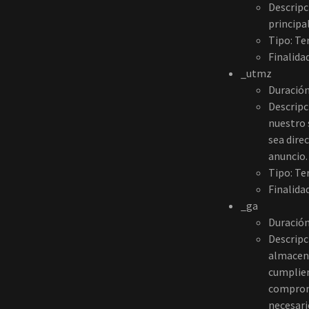
Descripc
principa
Tipo: Te
Finalidad
_utmz
Duración
Descripc
nuestro 
sea dire
anuncio.
Tipo: Te
Finalidad
_ga
Duración
Descripc
almacena
cumplien
comprome
necesari