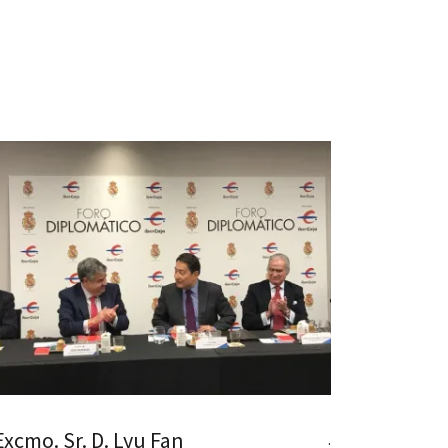
Excmo. Sr. D. Lyu Fan
.