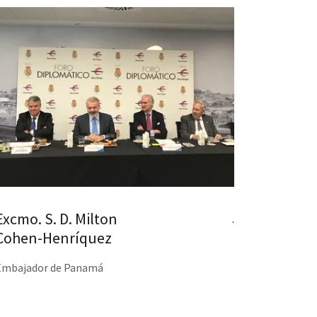
Excmo. S. D. Milton
.
Cohen-Henríquez
Embajador de Panamá