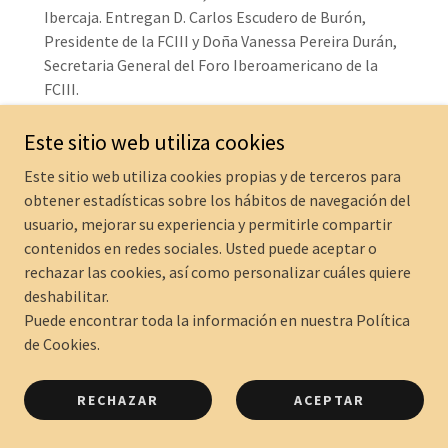
Ibercaja. Entregan D. Carlos Escudero de Burón,
Presidente de la FCIII y Doña Vanessa Pereira Durán,
Secretaria General del Foro Iberoamericano de la
FCIII.
Club Montiverdi Madrid
Este sitio web utiliza cookies
Este sitio web utiliza cookies propias y de terceros para
obtener estadísticas sobre los hábitos de navegación del
usuario, mejorar su experiencia y permitirle compartir
contenidos en redes sociales. Usted puede aceptar o
rechazar las cookies, así como personalizar cuáles quiere
deshabilitar.
Puede encontrar toda la información en nuestra Política
de Cookies.
RECHAZAR
ACEPTAR